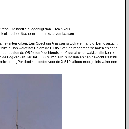
solutie heeft die lager ligt dan 1024 pixels.
 uit het hoofdscherm naar links te verplaatsen.
je) zitten kijken. Een Spectrum Analyzer is toch wel handig. Een overzicht
ctiviteit. Dan wordt het tijd om de FT-857 van de repeater af te halen en eens
ar aangezien de QRPieten 's ochtends om 6 uur al weer wakker zijn kon ik
t, de LogPer van 140 tot 1300 MHz die ik in Rosmalen heb gekocht staat nu
verticale LogPer doet niet onder voor de X-510, alleen moet je iets vaker een