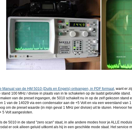
ce Manual van de HM 5010 (Duits en Engels) ontvangen, in PDF formaat
, want er z
n de stand 100 MHz / divisie in plaats van in te schakelen op de laatst gebruikte stan
 maken van de preset ingangen, de 5010 schakelt nu in op de zelf gekozen stand 
n 1 van de 14029 via een condensator aan de +5 Volt en via een weerstand van 1
og om de preset waarde (in mijn geval 1 MHz per divisie) uit te sturen. Hiervoor 
 5 Volt aangesloten.
ls de 5010 in de stand "zero scan" staat, in alle andere modes hoor je ALLE modula
odat er ook alleen geluid uitkomt als hij in een geschikte mode staat. Het service