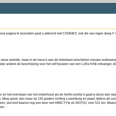
ze pagina te bezoeken gaat u akkoord met COOKIES, ook die van eigen deeg 
op deze website, maar in de menu's aan de linkerkant verschijnen nieuwe onderwe
nder andere de beschrijving voor het zelf bouwen van een LoRa HAB ontvanger, d
en het overslaan van het onderhoud als de herfst voorbij is gaat is dat je dan op
. Maar goed, dan maar op 150 graden richting Luxemburg en jawel, tijdens de con
leen, dus kort daarna nog een keer met HB9CYY/p uit JN37OJ, over 531 km. Waarsch
en....