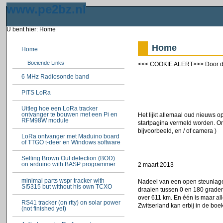
www.pe2bz.nl
U bent hier:
Home
Home
Home
Boeiende Links
<<< COOKIE ALERT>>> Door de
6 MHz Radiosonde band
PITS LoRa
Uitleg hoe een LoRa tracker
ontvanger te bouwen met een Pi en
Het lijkt allemaal oud nieuws 
RFM98W module
startpagina vermeld worden. O
bijvoorbeeld, en / of camera )
LoRa ontvanger met Maduino board
of TTGO t-deer en Windows software
Setting Brown Out detection (BOD)
on arduino with BASP programmer
2 maart 2013
minimal parts wspr tracker with
Nadeel van een open steunlager 
SI5315 but without his own TCXO
draaien tussen 0 en 180 graden
over 611 km. En één is maar al
RS41 tracker (on rtty) on solar power
Zwitserland kan erbij in de boek
(not finished yet)