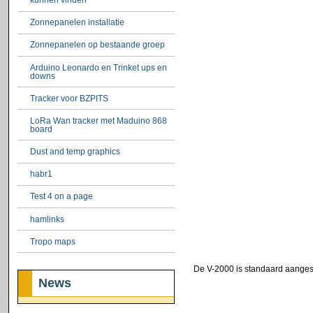
Zonnepanelen installatie
Zonnepanelen op bestaande groep
Arduino Leonardo en Trinket ups en
downs
Tracker voor BZPITS
LoRa Wan tracker met Maduino 868
board
Dust and temp graphics
habr1
Test 4 on a page
hamlinks
Tropo maps
De V-2000 is standaard aanges
News