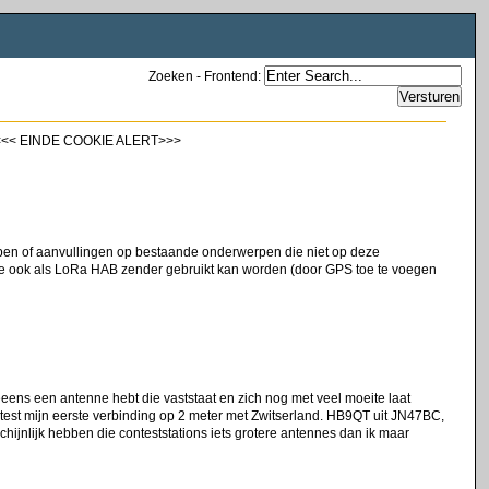
Zoeken - Frontend
:
!! <<< EINDE COOKIE ALERT>>>
rpen of aanvullingen op bestaande onderwerpen die niet op deze
ie ook als LoRa HAB zender gebruikt kan worden (door GPS toe te voegen
eeens een antenne hebt die vaststaat en zich nog met veel moeite laat
test mijn eerste verbinding op 2 meter met Zwitserland. HB9QT uit JN47BC,
ijnlijk hebben die conteststations iets grotere antennes dan ik maar