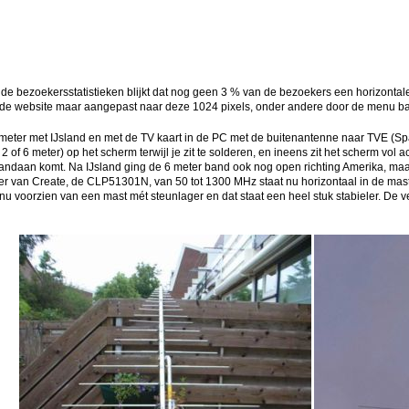
 bezoekersstatistieken blijkt dat nog geen 3 % van de bezoekers een horizontale re
 de website maar aangepast naar deze 1024 pixels, onder andere door de menu balk
meter met IJsland en met de TV kaart in de PC met de buitenantenne naar TVE (Span
 of 6 meter) op het scherm terwijl je zit te solderen, en ineens zit het scherm vol a
e vandaan komt. Na IJsland ging de 6 meter band ook nog open richting Amerika, ma
per van Create, de CLP51301N, van 50 tot 1300 MHz staat nu horizontaal in de mas
s nu voorzien van een mast mét steunlager en dat staat een heel stuk stabieler. De 