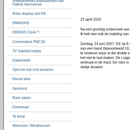
Artikelenreeks Radiosondes van
Patrick Vanoulines
Rotor display met PIC
25 april 2010
DM800HD
Na een grondig onderzoek van de
DB500S Clone ?
Ik heb dan ook de indeling van
Commodore PMC30
Zondag, 24 juni 2007: DX op 6 
van een band (bijvoorbeeld 10, 2
TV Satelliet hobby
te luisteren waar al die drukt
het niet te laat maken. De Log
Datasheets
verticaal in de mast. De rotor i
stukje draaien.
Speccie low cost analyzer
Nieuw idee
Gestoord
Rare zaken
Download
Te koop
Weercam / Weathercam