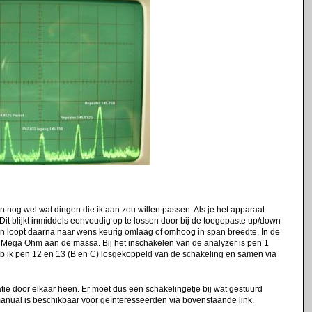
ijn nog wel wat dingen die ik aan zou willen passen. Als je het apparaat
d. Dit blijkt inmiddels eenvoudig op te lossen door bij de toegepaste up/down
en loopt daarna naar wens keurig omlaag of omhoog in span breedte. In de
 Mega Ohm aan de massa. Bij het inschakelen van de analyzer is pen 1
heb ik pen 12 en 13 (B en C) losgekoppeld van de schakeling en samen via
tie door elkaar heen. Er moet dus een schakelingetje bij wat gestuurd
 manual is beschikbaar voor geïnteresseerden via bovenstaande link.