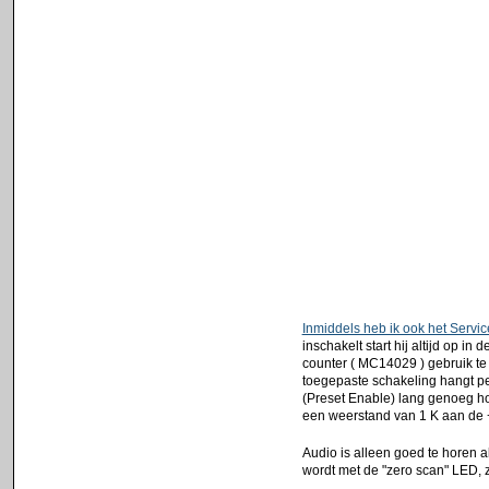
Inmiddels heb ik ook het Servi
inschakelt start hij altijd op i
counter ( MC14029 ) gebruik te
toegepaste schakeling hangt pe
(Preset Enable) lang genoeg ho
een weerstand van 1 K aan de +
Audio is alleen goed te horen a
wordt met de "zero scan" LED, z