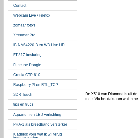
Contact
Webcam Live / Firefox
zomaar foto's
Xtreamer Pro
IB-NAS4220-B en WD Live HD
FT-817 besturing
Funcube Dongle
Cresta CTP-810
Raspberry PI en RTL_TCP
De X510 van Diamond is uit de 
SDR Touch
mee. Via het dakraam wat in het
tips en trucs
Aquarium en LED verlichting
PHA-1 als breedband versterker
Kladblok voor wat ik wil terug
kunnen vinden